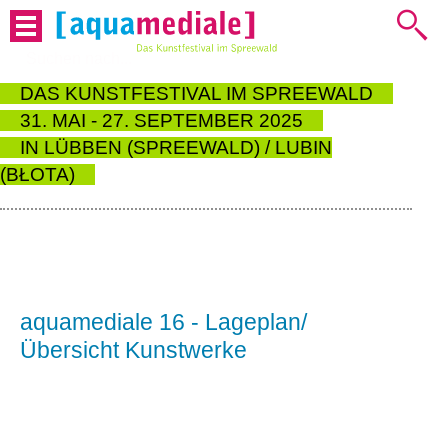

DAS KUNSTFESTIVAL IM SPREEWALD
31. MAI - 27. SEPTEMBER 2025
IN LÜBBEN (SPREEWALD) / LUBIN
(BŁOTA)
aquamediale 16 - Lageplan/
Übersicht Kunstwerke