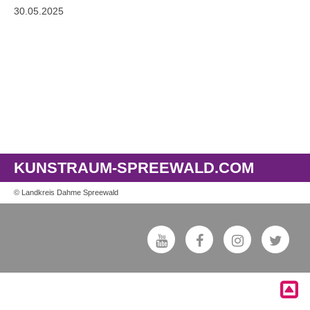
30.05.2025
KUNSTRAUM-SPREEWALD.COM
© Landkreis Dahme Spreewald
Youtube
Facebook
Instagram
Twit